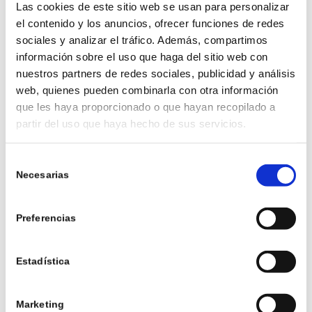
Las cookies de este sitio web se usan para personalizar
La textura del marisco debe ser firme y elástica al
el contenido y los anuncios, ofrecer funciones de redes
tacto, no debe hundirse. Si presionas por ejemplo
sociales y analizar el tráfico. Además, compartimos
una vieira y deja una marca o se siente blando, es
información sobre el uso que haga del sitio web con
una señal de que no está fresco. En el caso
nuestros partners de redes sociales, publicidad y análisis
particular de los cefalópodos como pulpos, sepias
web, quienes pueden combinarla con otra información
o calamares, la carne debe ser, además de firme,
que les haya proporcionado o que hayan recopilado a
partir del uso que haya hecho de sus servicios.
de color blanco y brillante, y los tentáculos deben
ser resistentes.
Selección
Necesarias
de
consentimiento
Preferencias
Estadística
Marketing