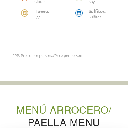
Gluten.
Soy.
Huevo.
Sulfitos.
Egg.
Sulfites.
*PP: Precio por persona/Price per person
MENÚ ARROCERO/
PAELLA MENU