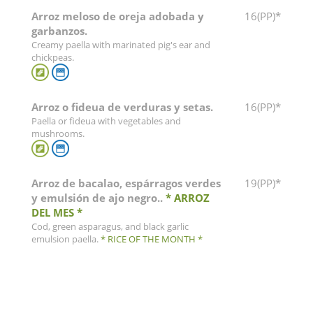
Arroz meloso de oreja adobada y
16(PP)*
garbanzos.
Creamy paella with marinated pig's ear and
chickpeas.
Arroz o fideua de verduras y setas.
16(PP)*
Paella or fideua with vegetables and
mushrooms.
Arroz de bacalao, espárragos verdes
19(PP)*
y emulsión de ajo negro..
* ARROZ
DEL MES *
Cod, green asparagus, and black garlic
emulsion paella.
* RICE OF THE MONTH *