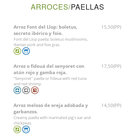
ARROCES/
PAELLAS
Arroz Font del Llop: boletus,
15,50(PP)
secreto ibérico y foie.
Font del Llop paella: boletus mushrooms,
Iberian pork and foie gras.
Arroz o fideuá del senyoret con
17,50(PP)
atún rojo y gamba roja.
“Senyoret” paella or fideua with red tuna
and red shrimp.
Arroz meloso de oreja adobada y
14,50(PP)
garbanzos.
Creamy paella with marinated pig's ear and
chickpeas.