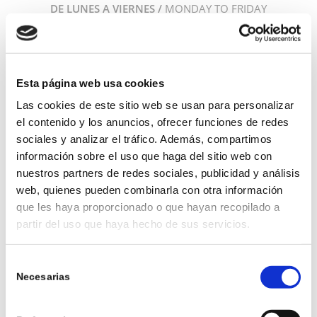
DE LUNES A VIERNES /
MONDAY TO FRIDAY
PARA DOS PERSONAS /
FOR TWO PEOPLE
Esta página web usa cookies
ENTRANTES/
STARTERS
Las cookies de este sitio web se usan para personalizar
Nuestro pan calentito con alioli y tomate
el contenido y los anuncios, ofrecer funciones de redes
rallado
sociales y analizar el tráfico. Además, compartimos
información sobre el uso que haga del sitio web con
Our warm bread with aioli and grated tomato
nuestros partners de redes sociales, publicidad y análisis
Croqueta de la semana
web, quienes pueden combinarla con otra información
Croquette of the week
que les haya proporcionado o que hayan recopilado a
partir del uso que haya hecho de sus servicios.
Tomate Raff acompañado de salazones y
encurtidos de nuestra huerta
Selección
Raff tomatoes accompanied by salted and pickled vegetables
Necesarias
de
from our garden
consentimiento