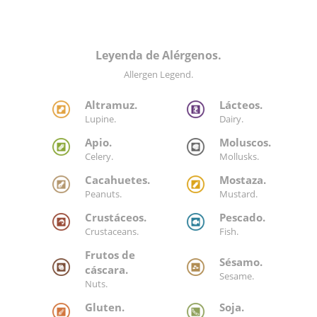
Leyenda de Alérgenos.
Allergen Legend.
Altramuz.
Lácteos.
Lupine.
Dairy.
Apio.
Moluscos.
Celery.
Mollusks.
Cacahuetes.
Mostaza.
Peanuts.
Mustard.
Crustáceos.
Pescado.
Crustaceans.
Fish.
Frutos de
Sésamo.
cáscara.
Sesame.
Nuts.
Gluten.
Soja.