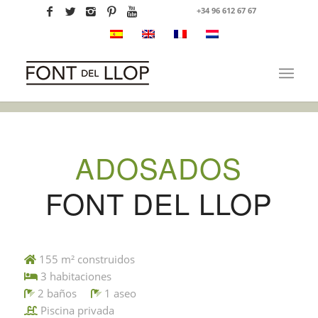
+34 96 612 67 67
ADOSADOS
FONT DEL LLOP
155 m² construidos
3 habitaciones
2 baños
1 aseo
Piscina privada