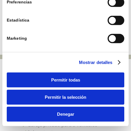
Preferencias
Estadística
Marketing
Mostrar detalles
Permitir todas
CARACTERÍSTICAS
Permitir la selección
950 m² de parcela
280 m² construidos
Denegar
260 m² de sótano
Garaje privado para 3 vehículos