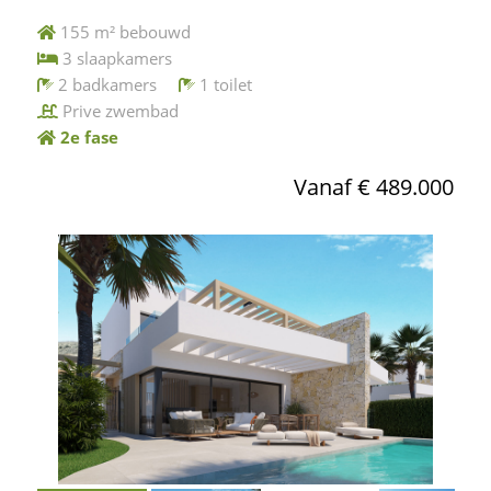
155 m² bebouwd
3 slaapkamers
2 badkamers
1 toilet
Prive zwembad
2e fase
Vanaf € 489.000