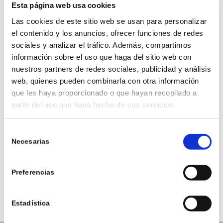
RONDLEIDING DOOR
Esta página web usa cookies
TWEE-ONDER-EEN-
Las cookies de este sitio web se usan para personalizar
el contenido y los anuncios, ofrecer funciones de redes
KAPWONINGEN
sociales y analizar el tráfico. Además, compartimos
ALMANZOR II
información sobre el uso que haga del sitio web con
nuestros partners de redes sociales, publicidad y análisis
web, quienes pueden combinarla con otra información
que les haya proporcionado o que hayan recopilado a
partir del uso que haya hecho de sus servicios.
Selección
Necesarias
de
consentimiento
Preferencias
Estadística