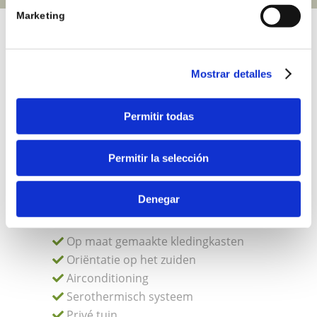
Marketing
KENMERKEN
Mostrar detalles
155 m² bebouwd
Permitir todas
3 slaapkamers
2 badkamers
Permitir la selección
1 toilet
1 parkeerplaats
Denegar
5 m ramen
Grote terrassen
Op maat gemaakte kledingkasten
Oriëntatie op het zuiden
Airconditioning
Serothermisch systeem
Privé tuin