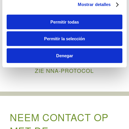
Mostrar detalles
LEEFTIJD
Permitir todas
Van 6 – 16 jaar
Permitir la selección
Denegar
ZIE NNA-PROTOCOL
NEEM CONTACT OP