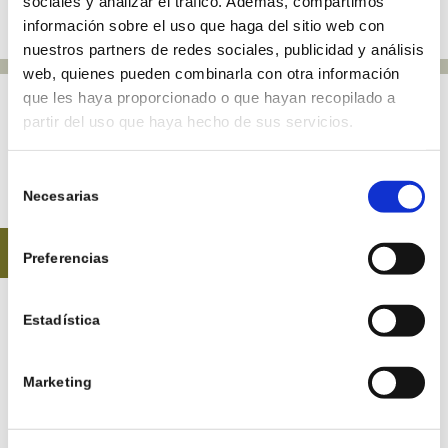
sociales y analizar el tráfico. Además, compartimos
información sobre el uso que haga del sitio web con
nuestros partners de redes sociales, publicidad y análisis
web, quienes pueden combinarla con otra información
que les haya proporcionado o que hayan recopilado a
partir del uso que haya hecho de sus servicios.
TUTORIALS
Selección
Individuele les 30 min – € 25
Necesarias
de
consentimiento
Lessen twee of meer personen 30 min – € 15 p/p
BOEKINGEN
Preferencias
Individuele les 60 min – € 40
Lessen twee of meer personen 60 min – € 30 p/p
Estadística
Individuele les 90 min – € 60
Marketing
Lessen twee of meer personen 90 min – € 40 p/p
*Prijs is inclusief ballen, clubs en driving range