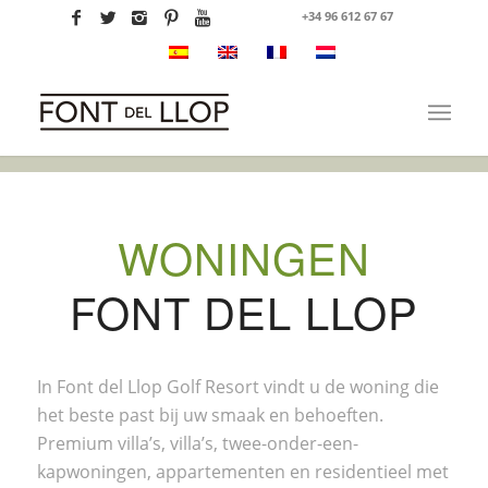
+34 96 612 67 67
WONINGEN
FONT DEL LLOP
In Font del Llop Golf Resort vindt u de woning die
het beste past bij uw smaak en behoeften.
Premium villa’s, villa’s, twee-onder-een-
kapwoningen, appartementen en residentieel met