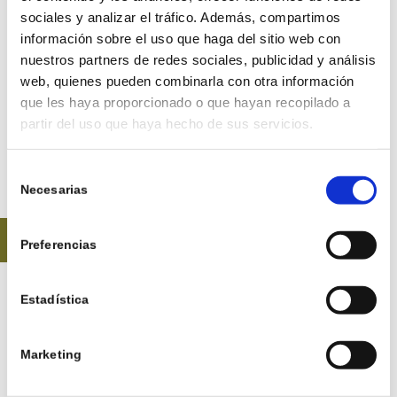
EEN-
sociales y analizar el tráfico. Además, compartimos
información sobre el uso que haga del sitio web con
nuestros partners de redes sociales, publicidad y análisis
KAPWONINGEN
web, quienes pueden combinarla con otra información
que les haya proporcionado o que hayan recopilado a
partir del uso que haya hecho de sus servicios.
155 m² bebouwde oppervlakte.
3 slaapkamers.
Selección
2 badkamers en 1 toilet.
Necesarias
de
Eigen parkeerplaats buiten.
consentimiento
Prive zwembad en terras.
CONTACT
Preferencias
Estadística
ONTDEK ONZE TWEE-ONDER-
EEN-KAPWONINGEN
Marketing