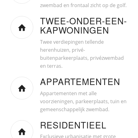
zwembad en frontaal zicht op de golf.
TWEE-ONDER-EEN-
KAPWONINGEN
Twee verdiepingen tellende
herenhuizen, privé-
buitenparkeerplaats, privézwembad
en terras.
APPARTEMENTEN
Appartementen met alle
voorzieningen, parkeerplaats, tuin en
gemeenschappelijk zwembad.
RESIDENTIEEL
Exclusieve urbanisatie met grote