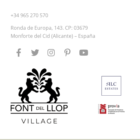
+34 965 270 570
Ronda de Europa, 143. CP: 03679
Monforte del Cid (Alicante) – España