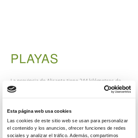
PLAYAS
La provincia de Alicante tiene 244 kilómetros de
litoral y puede presumir de contar con el mayor
número de playas calificadas como “excelentes”
en la Comunidad Valenciana. Estas playas de
Esta página web usa cookies
aguas cristalinas y transparentes suponen uno de
los principales activos turísticos, puesto que año
Las cookies de este sitio web se usan para personalizar
el contenido y los anuncios, ofrecer funciones de redes
tras año, reciben un reconocimiento de la Unión
sociales y analizar el tráfico. Además, compartimos
Europea con Banderas Azules. Muchas de ellas se