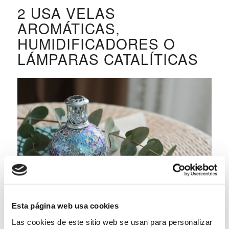
2 USA VELAS
AROMÁTICAS,
HUMIDIFICADORES O
LÁMPARAS CATALÍTICAS
Las velas aromáticas ofrecen fragancias suaves
Esta página web usa cookies
que ambientan cualquier espacio (no las pegues a
Las cookies de este sitio web se usan para personalizar