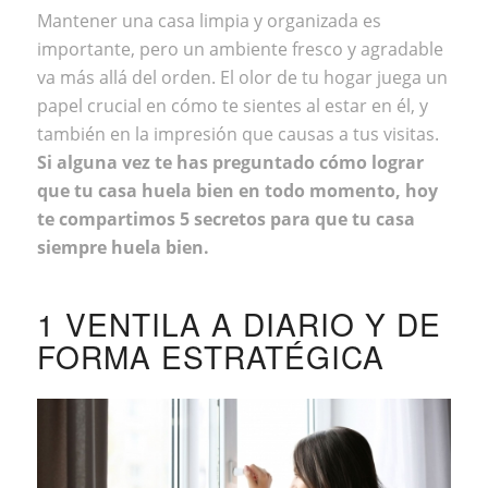
Mantener
una casa limpia y organizada
es
importante, pero un ambiente fresco y agradable
va más allá del orden. El olor de tu hogar juega un
papel crucial en cómo te sientes al estar en él, y
también en la impresión que causas a tus visitas.
Si alguna vez te has preguntado cómo lograr
que tu casa huela bien en todo momento, hoy
te compartimos 5 secretos para que tu casa
siempre huela bien.
1 VENTILA A DIARIO Y DE
FORMA ESTRATÉGICA