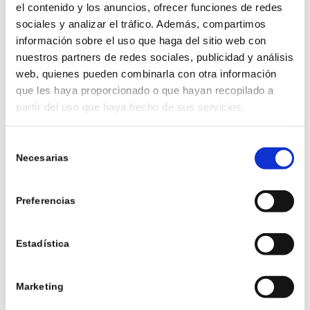
la pared, cuánto más céntricas estén en la sala
el contenido y los anuncios, ofrecer funciones de redes
mejor). Los humidificadores, además de
sociales y analizar el tráfico. Además, compartimos
mantener la humedad en equilibrio, pueden ser
información sobre el uso que haga del sitio web con
nuestros partners de redes sociales, publicidad y análisis
utilizados con aceites esenciales para dispersar
web, quienes pueden combinarla con otra información
aromas agradables. Otra opción son las lámparas
que les haya proporcionado o que hayan recopilado a
catalíticas, que son un truco poco conocido pero
partir del uso que haya hecho de sus servicios.
muy eficaz. No solo perfuman el ambiente, sino
que también purifican el aire, eliminando
Selección
bacterias y malos olores. Además, puedes elegir
Necesarias
de
aromas suaves o más intensos, según tu
consentimiento
preferencia. Colocar una de estas lámparas en las
Preferencias
zonas principales de la casa te asegurará un
aroma fresco y limpio por más tiempo.
Estadística
3 PRODUCTOS
NATURALES
Marketing