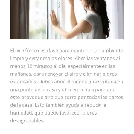
El aire fresco es clave para mantener un ambiente
limpio y evitar malos olores. Abre las ventanas al
menos 10 minutos al día, especialmente en las
mañanas, para renovar el aire y eliminar olores
estancados. Debes abrir al menos una ventana en
una punta de la casa y otra en la otra para que
esto provoque aire que corra por todas las partes
de la casa. Esto también ayuda a reducir la
humedad, que puede favorecer olores
desagradables.