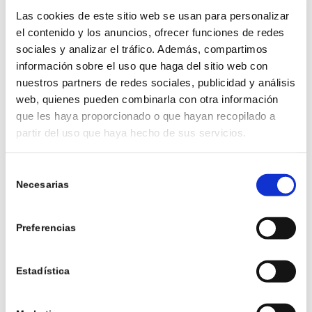
BOLETUS Y AVELLANAS
Las cookies de este sitio web se usan para personalizar
el contenido y los anuncios, ofrecer funciones de redes
sociales y analizar el tráfico. Además, compartimos
Esta es una receta ideal para esta estación.
información sobre el uso que haga del sitio web con
Primero, se cuece el boniato y se tritura con caldo
nuestros partners de redes sociales, publicidad y análisis
hasta obtener una crema suave. Aparte, se
web, quienes pueden combinarla con otra información
prepara una confitura con boletus salteados,
que les haya proporcionado o que hayan recopilado a
partir del uso que haya hecho de sus servicios.
dándoles un toque dulce y aromático. Luego, se
añaden avellanas tostadas para aportar un
contraste crujiente y un sabor a nuez. La
Selección
Necesarias
combinación de estos ingredientes crea un plato
de
consentimiento
cálido, nutritivo y reconfortante. Perfecto para
disfrutar en los días frescos de la temporada
Preferencias
otoñal.
Estadística
4. PASTA CON NÍSCALOS