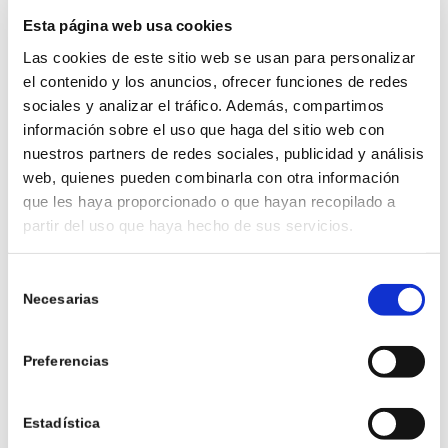
AMBIENTE QUE QUIERES
Esta página web usa cookies
CREAR EN LA
Las cookies de este sitio web se usan para personalizar
HABITACIÓN
el contenido y los anuncios, ofrecer funciones de redes
sociales y analizar el tráfico. Además, compartimos
información sobre el uso que haga del sitio web con
nuestros partners de redes sociales, publicidad y análisis
web, quienes pueden combinarla con otra información
que les haya proporcionado o que hayan recopilado a
partir del uso que haya hecho de sus servicios.
Selección
Necesarias
de
consentimiento
Preferencias
¿Buscas un espacio relajante o algo más
dinámico? Los tonos neutros y los diseños
Estadística
minimalistas funcionan bien en áreas como