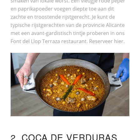
smaken van lokale worst. Een vleugje rode peper
en paprikapoeder voegen diepte toe aan dit
zachte en troostende rijstgerecht. Je kunt de
typische rijstgerechten van de provincie Alicante
met een avant-gardistisch tintje proberen in ons
Font del Llop Terraza restaurant. Reserveer
hier
.
2. COCA DE VERDURAS