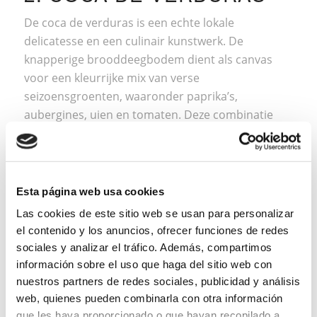
De coca de verduras is een echte lokale
delicatesse en een culinair kunstwerk. De
knapperige brooddeegbodem dient als canvas
voor een kleurrijke mix van verse
seizoensgroenten, waaronder paprika’s,
aubergines, uien en tomaten. Deze combinatie
zorgt voor een unieke visuele en smaakbeleving.
Esta página web usa cookies
3. GAZPACHO DE
Las cookies de este sitio web se usan para personalizar
MONTAÑA
el contenido y los anuncios, ofrecer funciones de redes
sociales y analizar el tráfico. Además, compartimos
In het bergachtige binnenland van Alicante neemt
información sobre el uso que haga del sitio web con
gazpacho een andere vorm aan. In plaats van een
nuestros partners de redes sociales, publicidad y análisis
koude soep is gazpacho uit de bergen dik en
web, quienes pueden combinarla con otra información
warm. Het mengsel van ñoras (gedroogde
que les haya proporcionado o que hayan recopilado a