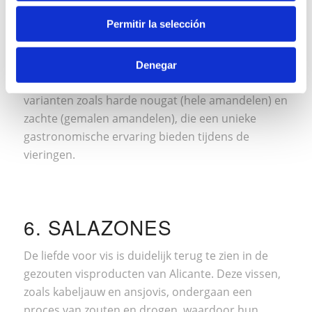
5. NOGA
Permitir la selección
Noga uit Alicante, symbool van de kerstfeesten, is
een zoete en knapperige lekkernij. Gemaakt van
Denegar
lokale amandelen en honing, bestaat het in
varianten zoals harde nougat (hele amandelen) en
zachte (gemalen amandelen), die een unieke
gastronomische ervaring bieden tijdens de
vieringen.
6. SALAZONES
De liefde voor vis is duidelijk terug te zien in de
gezouten visproducten van Alicante. Deze vissen,
zoals kabeljauw en ansjovis, ondergaan een
proces van zouten en drogen, waardoor hun