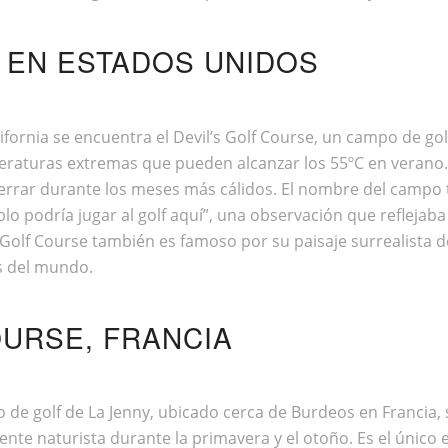
, EN ESTADOS UNIDOS
lifornia se encuentra el Devil’s Golf Course, un campo de g
eraturas extremas que pueden alcanzar los 55ºC en verano.
cerrar durante los meses más cálidos. El nombre del campo t
o podría jugar al golf aquí”, una observación que reflejaba 
s Golf Course también es famoso por su paisaje surrealista d
s del mundo.
OURSE, FRANCIA
e golf de La Jenny, ubicado cerca de Burdeos en Francia, s
nte naturista durante la primavera y el otoño. Es el únic