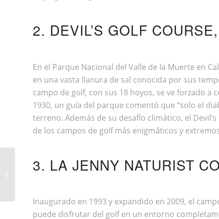
2. DEVIL’S GOLF COURSE
En el Parque Nacional del Valle de la Muerte en Ca
en una vasta llanura de sal conocida por sus temp
campo de golf, con sus 18 hoyos, se ve forzado a 
1930, un guía del parque comentó que “solo el diabl
terreno. Además de su desafío climático, el Devil’
de los campos de golf más enigmáticos y extremo
3. LA JENNY NATURIST C
RUTINAS DE EJERCICIO Y BIENESTAR
EN TU PISCINA
Inaugurado en 1993 y expandido en 2009, el campo d
puede disfrutar del golf en un entorno completame