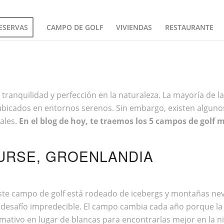
ESERVAS
CAMPO DE GOLF
VIVIENDAS
RESTAURANTE
, tranquilidad y perfección en la naturaleza. La mayoría de 
 ubicados en entornos serenos. Sin embargo, existen algun
ales.
En el blog de hoy, te traemos los 5 campos de golf 
URSE, GROENLANDIA
e campo de golf está rodeado de icebergs y montañas nevada
n desafío impredecible. El campo cambia cada año porque la
llamativo en lugar de blancas para encontrarlas mejor en la n