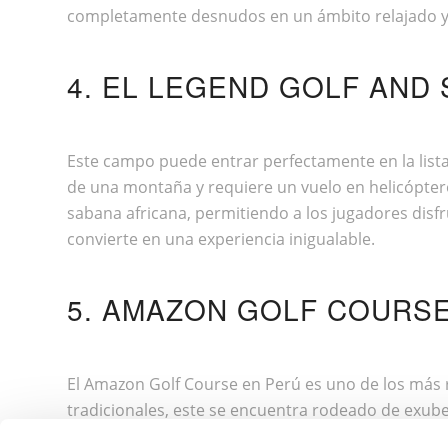
completamente desnudos en un ámbito relajado y s
4. EL LEGEND GOLF AND 
Este campo puede entrar perfectamente en la lista
de una montaña y requiere un vuelo en helicóptero 
sabana africana, permitiendo a los jugadores disfr
convierte en una experiencia inigualable.
5. AMAZON GOLF COURSE
El Amazon Golf Course en Perú es uno de los más r
tradicionales, este se encuentra rodeado de exub
lluvias frecuentes, que afectan el juego y la cons