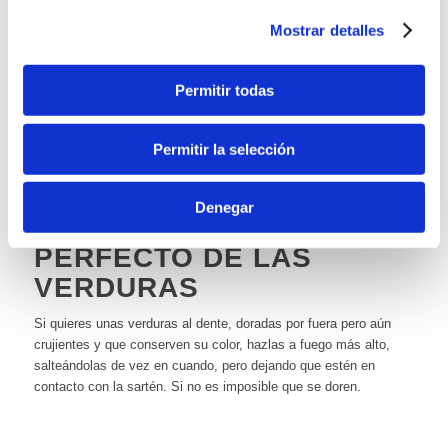
faena cuando, por las prisas, te haces un corte que no para de
sangrar. Para esto, te aconsejamos que te enjuagues con agua
Mostrar detalles
fría y después te cubras la herida con la capa fina que protege a
las cebollas. Dejará de sangrar enseguida.
4. PELAR UVAS
Permitir todas
FÁCILMENTE
Permitir la selección
Si lo que quieres es quitarles la piel a las uvas, el mejor truco de
cocina que hay es meter el racimo 30 segundos en agua
hirviendo. La piel saldrá muy fácil.
Denegar
5. CONSEGUIR EL PUNTO
PERFECTO DE LAS
VERDURAS
Si quieres unas verduras al dente, doradas por fuera pero aún
crujientes y que conserven su color, hazlas a fuego más alto,
salteándolas de vez en cuando, pero dejando que estén en
contacto con la sartén. Si no es imposible que se doren.