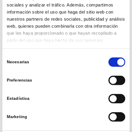
sociales y analizar el tráfico. Además, compartimos
información sobre el uso que haga del sitio web con
nuestros partners de redes sociales, publicidad y análisis
web, quienes pueden combinarla con otra información
que les haya proporcionado o que hayan recopilado a
partir del uso que haya hecho de sus servicios.
Selección
Necesarias
de
consentimiento
Preferencias
3. DEJAR DE SANGRAR
Estadística
POR UN CORTE
RÁPIDAMENTE
Marketing
Cuando estas en medio de un servicio o cocinando para
familiares o amigos y necesitas que todo salga a tiempo es una