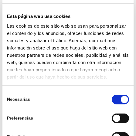
GEEF VOORRANG AAN
NATUURLIJK LICHT EN
Esta página web usa cookies
COMFORT
Las cookies de este sitio web se usan para personalizar
el contenido y los anuncios, ofrecer funciones de redes
Een goede stoel, een bureau en licht dat je
sociales y analizar el tráfico. Además, compartimos
concentratie verhoogt en niet stoort, zijn allemaal
información sobre el uso que haga del sitio web con
belangrijke dingen om rekening mee te houden.
nuestros partners de redes sociales, publicidad y análisis
web, quienes pueden combinarla con otra información
Studies hebben aangetoond dat werknemers die
que les haya proporcionado o que hayan recopilado a
worden blootgesteld aan daglicht en met een
partir del uso que haya hecho de sus servicios.
goede ergonomie op het werk productiever zijn,
minder fouten maken en een betere slaapkwaliteit
Selección
hebben.
Necesarias
de
consentimiento
ORGANISEER RUIMTE OP
Preferencias
EEN SLIMME MANIER