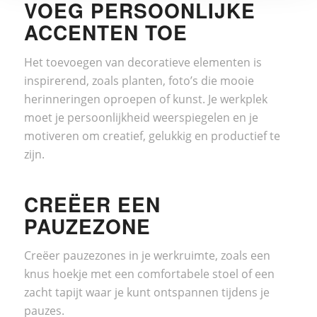
VOEG PERSOONLIJKE
ACCENTEN TOE
Het toevoegen van decoratieve elementen is
inspirerend, zoals planten, foto’s die mooie
herinneringen oproepen of kunst. Je werkplek
moet je persoonlijkheid weerspiegelen en je
motiveren om creatief, gelukkig en productief te
zijn.
CREËER EEN
PAUZEZONE
Creëer pauzezones in je werkruimte, zoals een
knus hoekje met een comfortabele stoel of een
zacht tapijt waar je kunt ontspannen tijdens je
pauzes.