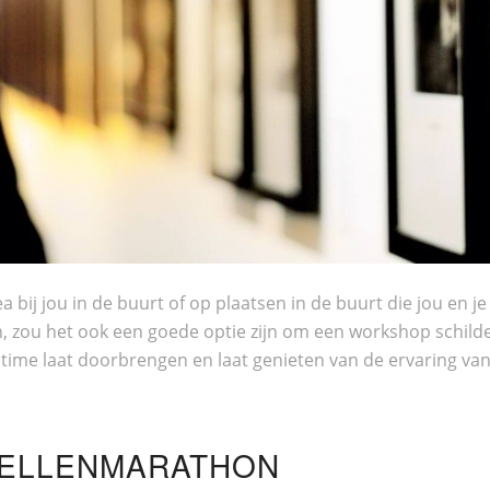
j jou in de buurt of op plaatsen in de buurt die jou en je vad
, zou het ook een goede optie zijn om een workshop schilde
 time laat doorbrengen en laat genieten van de ervaring va
SPELLENMARATHON