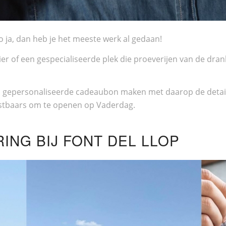
Zo ja, dan heb je het meeste werk al gedaan!
ier of een gespecialiseerde plek die proeverijen van de dran
n gepersonaliseerde cadeaubon maken met daarop de details 
tastbaars om te openen op Vaderdag.
NG BIJ FONT DEL LLOP