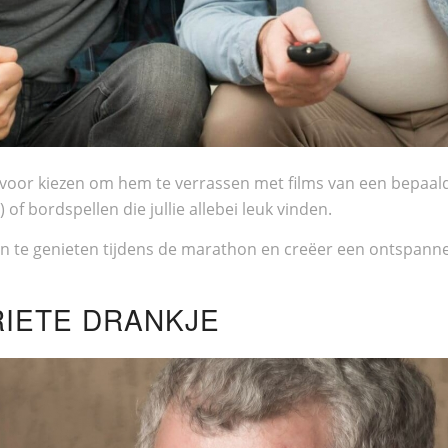
rvoor kiezen om hem te verrassen met films van een bepaald g
 of bordspellen die jullie allebei leuk vinden.
an te genieten tijdens de marathon en creëer een ontspann
RIETE DRANKJE