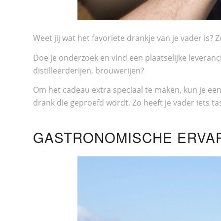
Weet jij wat het favoriete drankje van je vader is? 
Doe je onderzoek en vind een plaatselijke leveranc
distilleerderijen, brouwerijen?
Om het cadeau extra speciaal te maken, kun je ee
drank die geproefd wordt. Zo heeft je vader iets 
GASTRONOMISCHE ERVARI