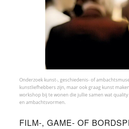
Onderzoek kunst-, geschiedenis- of ambachtsmusea bi
kunstliefhebbers zijn, maar ook graag kunst maken
workshop bij te wonen die jullie samen wat quality
en ambachtsvormen.
FILM-, GAME- OF BORD