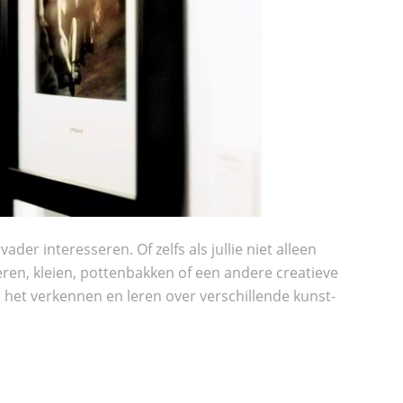
er interesseren. Of zelfs als jullie niet alleen
ren, kleien, pottenbakken of een andere creatieve
n het verkennen en leren over verschillende kunst-