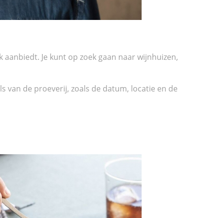
k aanbiedt. Je kunt op zoek gaan naar wijnhuizen,
van de proeverij, zoals de datum, locatie en de