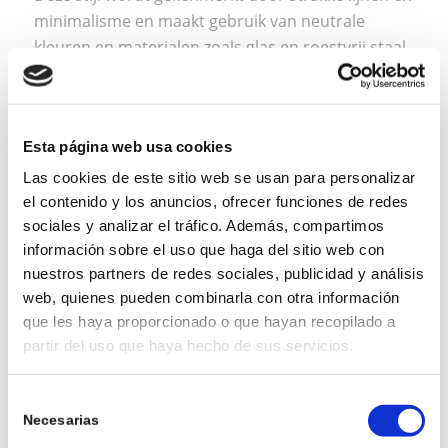
minimalisme en maakt gebruik van neutrale
kleuren en materialen zoals glas en roestvrij staal
om een gepolijste, eigentijdse look te creëren.
Esta página web usa cookies
2. RUSTIEKE STIJL
Las cookies de este sitio web se usan para personalizar
el contenido y los anuncios, ofrecer funciones de redes
Met details in hout, steen en natuurlijke
sociales y analizar el tráfico. Además, compartimos
elementen roept de rustieke badkamer het gevoel
información sobre el uso que haga del sitio web con
op alsof je in een gezellige hut bent. Combineer
nuestros partners de redes sociales, publicidad y análisis
warme kleuren en vintage accessoires voor een
web, quienes pueden combinarla con otra información
nostalgisch tintje.
que les haya proporcionado o que hayan recopilado a
partir del uso que haya hecho de sus servicios.
Selección
3. SPA STIJL
Necesarias
de
consentimiento