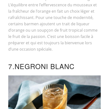
L’équilibre entre l’effervescence du mousseux et
la fraîcheur de l’orange en fait un choix léger et
rafraîchissant. Pour une touche de modernité,
certains barmen ajoutent un trait de liqueur
d’orange ou un soupçon de fruit tropical comme
le fruit de la passion. C’est une boisson facile à
préparer et qui est toujours la bienvenue lors
d’une occasion spéciale.
7.NEGRONI BLANC