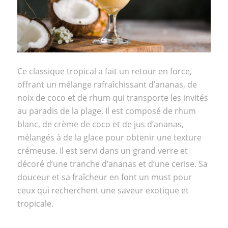
Ce classique tropical a fait un retour en force,
offrant un mélange rafraîchissant d’ananas, de
noix de coco et de rhum qui transporte les invités
au paradis de la plage. Il est composé de rhum
blanc, de crème de coco et de jus d’ananas,
mélangés à de la glace pour obtenir une texture
crémeuse. Il est servi dans un grand verre et
décoré d’une tranche d’ananas et d’une cerise. Sa
douceur et sa fraîcheur en font un must pour
ceux qui recherchent une saveur exotique et
tropicale.