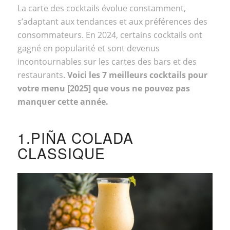
La carte des cocktails évolue constamment,
s’adaptant aux tendances et aux préférences des
consommateurs. En 2024, certains cocktails ont
gagné en popularité et sont devenus
incontournables sur les cartes des bars et des
restaurants.
Voici les 7 meilleurs cocktails pour
votre menu [2025] que vous ne pouvez pas
manquer cette année.
1.PIÑA COLADA
CLASSIQUE