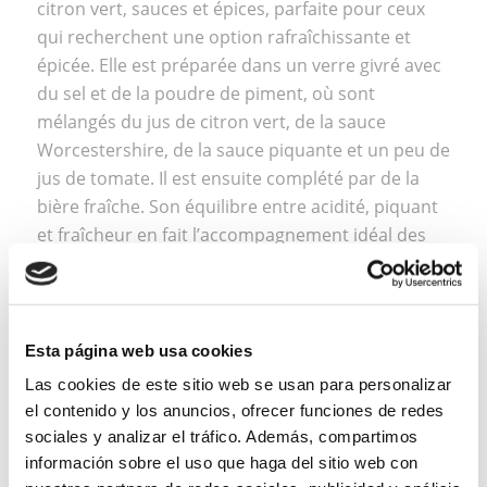
citron vert, sauces et épices, parfaite pour ceux
qui recherchent une option rafraîchissante et
épicée. Elle est préparée dans un verre givré avec
du sel et de la poudre de piment, où sont
mélangés du jus de citron vert, de la sauce
Worcestershire, de la sauce piquante et un peu de
jus de tomate. Il est ensuite complété par de la
bière fraîche. Son équilibre entre acidité, piquant
et fraîcheur en fait l’accompagnement idéal des
plats mexicains ou à déguster par une chaude
journée.
Esta página web usa cookies
4.MARGARITA AVEC UNE
Las cookies de este sitio web se usan para personalizar
TOUCHE ÉPICÉE
el contenido y los anuncios, ofrecer funciones de redes
sociales y analizar el tráfico. Además, compartimos
información sobre el uso que haga del sitio web con