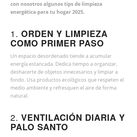
con nosotros algunos tips de limpieza
energética para
tu hogar 2025.
1.
ORDEN Y LIMPIEZA
COMO PRIMER PASO
Un espacio desordenado tiende a acumular
energía estancada. Dedica tiempo a organizar,
deshacerte de objetos innecesarios y limpiar a
fondo. Usa productos ecológicos que respeten el
medio ambiente y refresquen el aire de forma
natural.
2.
VENTILACIÓN DIARIA Y
PALO SANTO