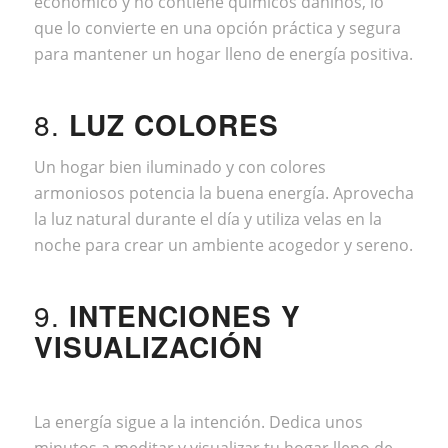
económico y no contiene químicos dañinos, lo
que lo convierte en una opción práctica y segura
para mantener un hogar lleno de energía positiva.
8.
LUZ COLORES
Un hogar bien iluminado y con colores
armoniosos potencia la buena energía. Aprovecha
la luz natural durante el día y utiliza velas en la
noche para crear un ambiente acogedor y sereno.
9.
INTENCIONES Y
VISUALIZACIÓN
La energía sigue a la intención. Dedica unos
minutos a meditar y visualizar tu hogar lleno de