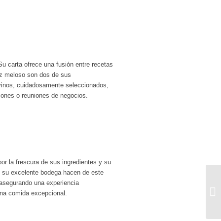
u carta ofrece una fusión entre recetas
roz meloso son dos de sus
 vinos, cuidadosamente seleccionados,
iones o reuniones de negocios.
or la frescura de sus ingredientes y su
 y su excelente bodega hacen de este
 asegurando una experiencia
H
una comida excepcional.
Q