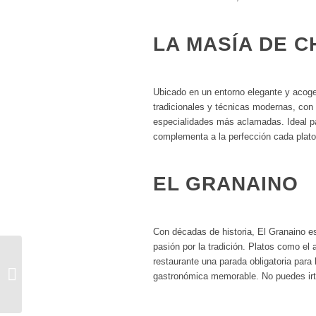
LA MASÍA DE 
Ubicado en un entorno elegante y acoge
tradicionales y técnicas modernas, con 
especialidades más aclamadas. Ideal pa
complementa a la perfección cada plato
EL GRANAINO
Con décadas de historia, El Granaino es
pasión por la tradición. Platos como e
restaurante una parada obligatoria par
PLATOS TÍPICOS DE CANARIAS
gastronómica memorable. No puedes irte
[2025]