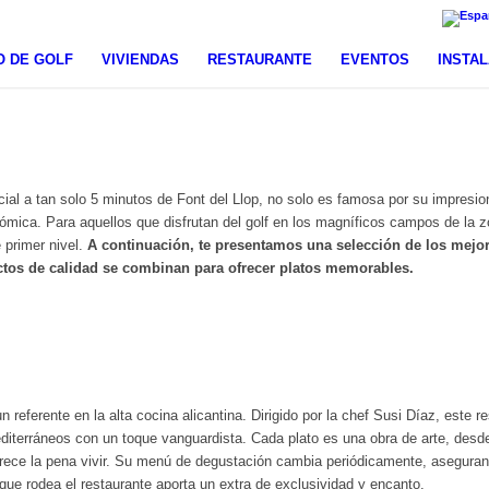
 DE GOLF
VIVIENDAS
RESTAURANTE
EVENTOS
INSTA
al a tan solo 5 minutos de Font del Llop, no solo es famosa por su impresiona
ómica. Para aquellos que disfrutan del golf en los magníficos campos de la 
 primer nivel.
A continuación, te presentamos una selección de los mejor
ctos de calidad se combinan para ofrecer platos memorables.
n referente en la alta cocina alicantina. Dirigido por la chef Susi Díaz, este
editerráneos con un toque vanguardista. Cada plato es una obra de arte, des
rece la pena vivir. Su menú de degustación cambia periódicamente, aseguran
que rodea el restaurante aporta un extra de exclusividad y encanto.