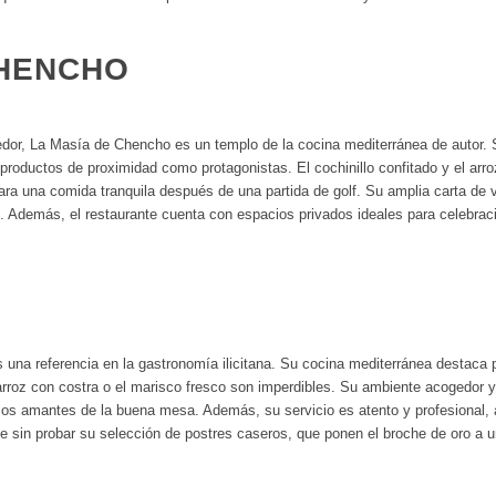
CHENCHO
dor, La Masía de Chencho es un templo de la cocina mediterránea de autor. S
productos de proximidad como protagonistas. El cochinillo confitado y el ar
ra una comida tranquila después de una partida de golf. Su amplia carta de
. Además, el restaurante cuenta con espacios privados ideales para celebrac
 una referencia en la gastronomía ilicitana. Su cocina mediterránea destaca p
l arroz con costra o el marisco fresco son imperdibles. Su ambiente acogedor
a los amantes de la buena mesa. Además, su servicio es atento y profesional,
 sin probar su selección de postres caseros, que ponen el broche de oro a 