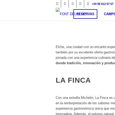
+34 96 612 67 67
RESERVAS
CAMPO
Elche, una ciudad con un encanto especi
también por su excelente oferta gastron
jornada con una experiencia culinaria de
donde tradición, innovación y produ
LA FINCA
Con una estrella Michelin, La Finca es u
en la reinterpretación de los sabores m
experiencia gastronómica única que me
innovadora. Además, el entorno natural 