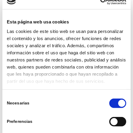
Esta página web usa cookies
Pela los pepinos si lo prefieres (aunque también
Las cookies de este sitio web se usan para personalizar
puedes dejarlos con cáscara) y córtalos en
el contenido y los anuncios, ofrecer funciones de redes
rodajas finas o en tiras. Colócalos en un colador, y
sociales y analizar el tráfico. Además, compartimos
si lo deseas, espolvorea con sal y deja reposar
información sobre el uso que haga del sitio web con
durante unos 10 minutos para que suelten el
nuestros partners de redes sociales, publicidad y análisis
exceso de agua. Este paso es importante para que
web, quienes pueden combinarla con otra información
el agua del pepino no se mezcle con la salsa de la
que les haya proporcionado o que hayan recopilado a
ensalada y haga que esta quede aguada y menos
partir del uso que haya hecho de sus servicios.
apetecible.
Selección
2.PREPARA EL ADEREZO
Necesarias
de
consentimiento
Preferencias