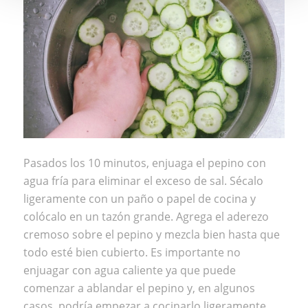
Pasados los 10 minutos, enjuaga el pepino con
agua fría para eliminar el exceso de sal. Sécalo
ligeramente con un paño o papel de cocina y
colócalo en un tazón grande. Agrega el aderezo
cremoso sobre el pepino y mezcla bien hasta que
todo esté bien cubierto. Es importante no
enjuagar con agua caliente ya que puede
comenzar a ablandar el pepino y, en algunos
casos, podría empezar a cocinarlo ligeramente.