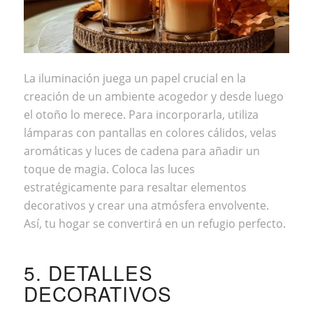
La iluminación juega un papel crucial en la
creación de un ambiente acogedor y desde luego
el otoño lo merece. Para incorporarla, utiliza
lámparas con pantallas en colores cálidos, velas
aromáticas y luces de cadena para añadir un
toque de magia. Coloca las luces
estratégicamente para resaltar elementos
decorativos y crear una atmósfera envolvente.
Así, tu hogar se convertirá en un refugio perfecto.
5. DETALLES
DECORATIVOS