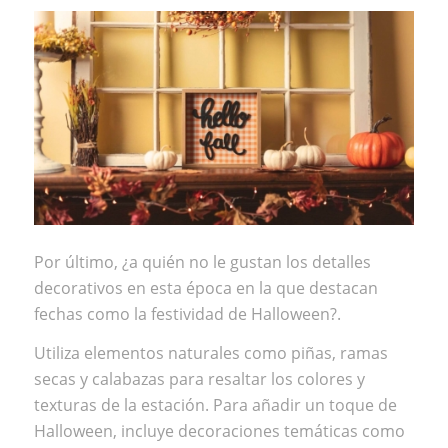
Por último, ¿a quién no le gustan los detalles
decorativos en esta época en la que destacan
fechas como la festividad de
Halloween
?.
Utiliza elementos naturales como piñas, ramas
secas y calabazas para resaltar los colores y
texturas de la estación. Para añadir un toque de
Halloween, incluye decoraciones temáticas como