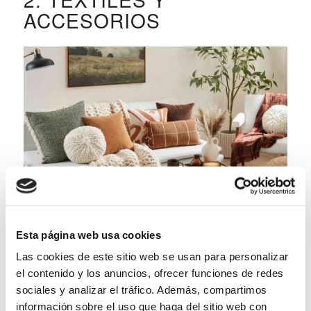
ACCESORIOS
Una vez hayas seleccionado tus colores, deberás
Esta página web usa cookies
incorporarlos en tus materiales textiles. Los
objetos favoritos para dar este toque suelen ser
Las cookies de este sitio web se usan para personalizar
el contenido y los anuncios, ofrecer funciones de redes
cojines, mantas y cortinas en tonos marrones y
sociales y analizar el tráfico. Además, compartimos
naranjas. Los textiles son una forma fácil y
información sobre el uso que haga del sitio web con
económica de cambiar la apariencia de una