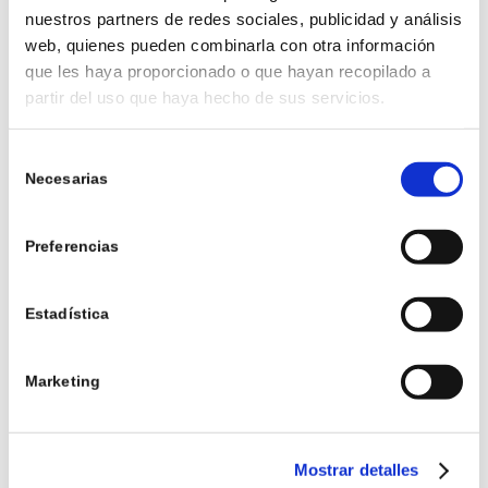
nuestros partners de redes sociales, publicidad y análisis
habitación o salón. Busca patrones que combinen
web, quienes pueden combinarla con otra información
ambos colores para un efecto cohesivo y para
que les haya proporcionado o que hayan recopilado a
darle ese toque otoñal que tanto deseas.
partir del uso que haya hecho de sus servicios.
3. ELEMENTOS
Selección
Necesarias
NATURALES
de
consentimiento
Preferencias
Estadística
Marketing
Mostrar detalles