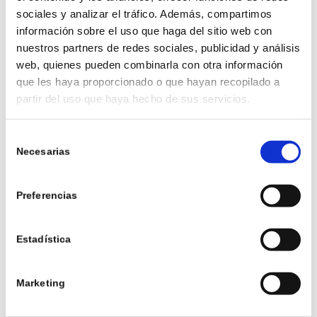
quieras dar la bienvenida con un aroma
sociales y analizar el tráfico. Además, compartimos
información sobre el uso que haga del sitio web con
irresistible.
nuestros partners de redes sociales, publicidad y análisis
Mejor formato:
ambientadores eléctricos o
web, quienes pueden combinarla con otra información
sprays naturales
, que liberan el perfume justo
que les haya proporcionado o que hayan recopilado a
antes de recibir invitados o preparar una comida
partir del uso que haya hecho de sus servicios.
especial.
Selección
3. VANILLA CHAI
Necesarias
de
consentimiento
Preferencias
Estadística
Marketing