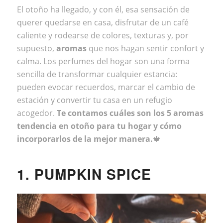
El otoño ha llegado, y con él, esa sensación de
querer quedarse en casa, disfrutar de un café
caliente y rodearse de colores, texturas y, por
supuesto,
aromas
que nos hagan sentir confort y
calma. Los perfumes del hogar son una forma
sencilla de transformar cualquier estancia:
pueden evocar recuerdos, marcar el cambio de
estación y convertir tu casa en un refugio
acogedor.
Te contamos cuáles son los 5 aromas
tendencia en otoño para tu hogar y cómo
incorporarlos de la mejor manera.
🍁
1.
PUMPKIN SPICE