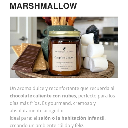
MARSHMALLOW
Un aroma dulce y reconfortante que recuerda al
chocolate caliente con nubes
, perfecto para los
días más fríos. Es gourmand, cremoso y
absolutamente acogedor.
Ideal para: el
salón o la habitación infantil
,
creando un ambiente cálido y feliz.