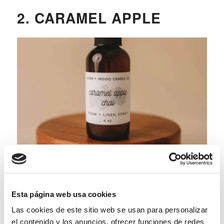
2. CARAMEL APPLE
Una fragancia dulce y alegre, mezcla de
manzana
caramelizada
con un toque de vainilla y azúcar
tostado. Evoca ferias, postres caseros y tardes de
Esta página web usa cookies
merienda.
Las cookies de este sitio web se usan para personalizar
Ideal para: el
comedor o zona de entrada
, donde
el contenido y los anuncios, ofrecer funciones de redes