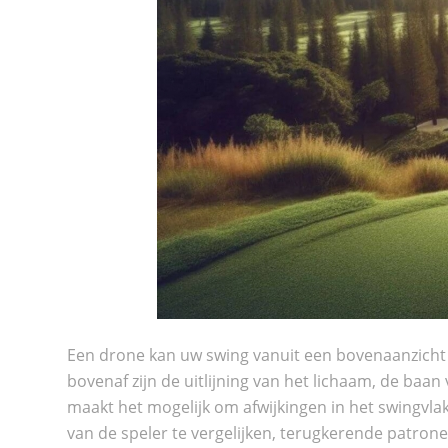
Een drone kan uw swing vanuit een
bovenaanzich
bovenaf zijn de uitlijning van het lichaam, de baan
maakt het mogelijk om afwijkingen in het swingvl
van de speler te vergelijken, terugkerende patrone