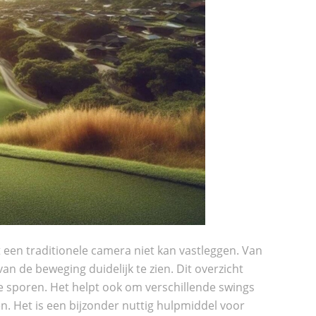
een traditionele camera niet kan vastleggen. Van
van de beweging duidelijk te zien. Dit overzicht
e sporen. Het helpt ook om verschillende swings
n. Het is een bijzonder nuttig hulpmiddel voor