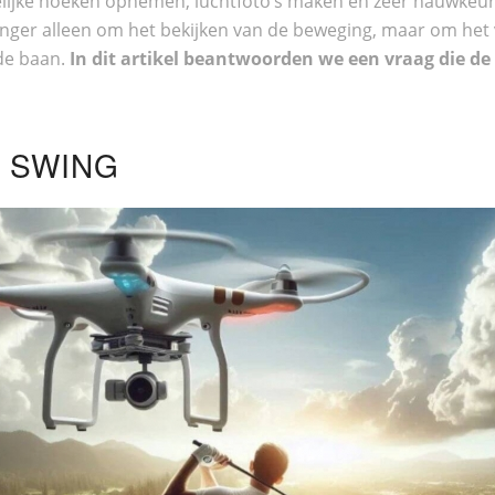
jke hoeken opnemen, luchtfoto’s maken en zeer nauwkeurig
nger alleen om het bekijken van de beweging, maar om het vol
de baan.
In dit artikel beantwoorden we een vraag die de 
E SWING