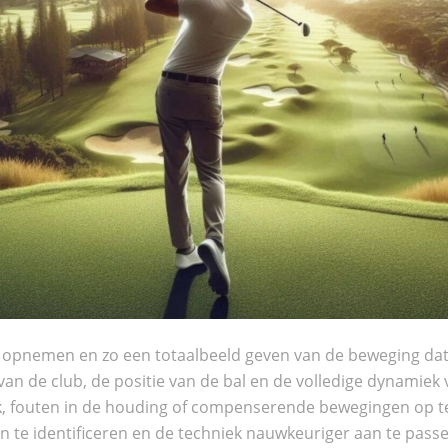
t opnemen
en zo een totaalbeeld geven van de beweging dat 
 van de club, de positie van de bal en de volledige dynamiek 
ak, fouten in de houding of compenserende bewegingen op t
n te identificeren en de techniek nauwkeuriger aan te passe