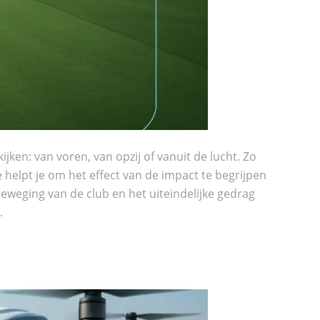
ken: van voren, van opzij of vanuit de lucht. Zo
 helpt je om het effect van de impact te begrijpen
 beweging van de club en het uiteindelijke gedrag
.