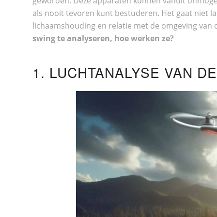
geworden. Deze apparaten kunnen vanuit onmogeli
als nooit tevoren kunt bestuderen. Het gaat niet la
lichaamshouding en relatie met de omgeving van 
swing te analyseren, hoe werken ze?
1. LUCHTANALYSE VAN D