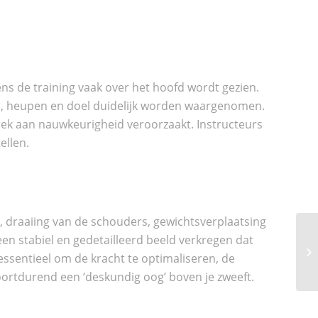
ens de training vaak over het hoofd wordt gezien.
rs, heupen en doel duidelijk worden waargenomen.
ebrek aan nauwkeurigheid veroorzaakt. Instructeurs
ellen.
 draaiing van de schouders, gewichtsverplaatsing
en stabiel en gedetailleerd beeld verkregen dat
D
essentieel om de kracht te optimaliseren, de
HU
oortdurend een ‘deskundig oog’ boven je zweeft.