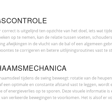
INGSCONTROLE
rrect is uitgelijnd ten opzichte van het doel, iets wat tijd
hoeken op te nemen, kan de relatie tussen voeten, schoude
jning afwijkingen in de vlucht van de bal of een algemeen g
tes te corrigeren en betere uitlijningsroutines vast te st
ICHAAMSMECHANICA
haamsdeel tijdens de swing beweegt: rotatie van de heupen,
 een optimale en constante afstand vast te leggen, wordt e
of energieverlies op te sporen. Deze visuele informatie is 
g van verkeerde bewegingen te voorkomen. Het is alsof er v