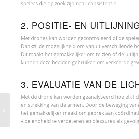
spelers die op zoek zijn naar consistentie.
2. POSITIE- EN UITLIJN
Met drones kan worden gecontroleerd of de speler co
Dankzij de mogelijkheid om vanuit verschillende 
Dit maakt het gemakkelijker om te zien of de uitli
kunnen deze beelden gebruiken om verkeerde gewoon
3. EVALUATIE VAN DE L
Met de drone kan worden geanalyseerd hoe elk lic
en strekking van de armen. Door de beweging vanaf
HET MEEST VIRALE RECEPT VOOR
het gemakkelijker maakt om gebrek aan coördinatie 
ZOETE KASTANJECRÈME
vloeiendheid te verbeteren en blessures als gevol