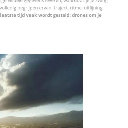
e visuele gegevens leveren, waardoor je je swing
ledig begrijpen ervan: traject, ritme, uitlijning,
laatste tijd vaak wordt gesteld: drones om je