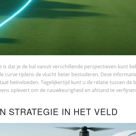
dat je de bal vanuit verschillende perspectieven kunt bekij
de curve tijdens de vlucht beter bestuderen. Deze informatie
ltaat beïnvloeden. Tegelijkertijd kunt u de relatie tussen de
evens oplevert om de nauwkeurigheid en afstand te verfijnen
N STRATEGIE IN HET VELD