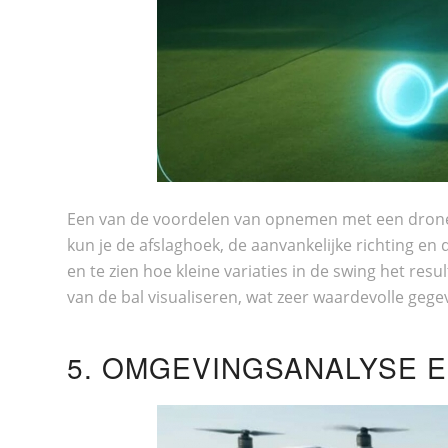
Een van de voordelen van opnemen met een drone is 
kun je de afslaghoek, de aanvankelijke richting en 
en te zien hoe kleine variaties in de swing het resu
van de bal visualiseren, wat zeer waardevolle geg
5. OMGEVINGSANALYSE E