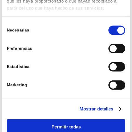
que les haya proporcionado o que hayan recopilado a
/
10 JULI, 2026
DOOR
MARÍA
partir del uso que haya hecho de sus servicios.
Selección
5 VOORDELEN VAN
Necesarias
de
consentimiento
WONEN OP EEN
Preferencias
GOLFBAAN
Estadística
BLOG
Marketing
Lees meer
/
3 JULI, 2026
DOOR
MARÍA
Mostrar detalles
Permitir todas