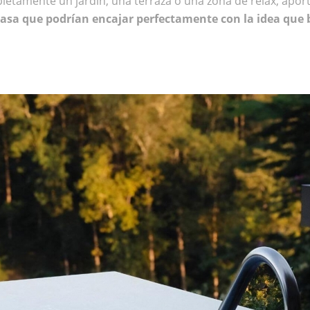
etamente un jardín, una terraza o una zona de relax, aport
 casa que podrían encajar perfectamente con la idea que 