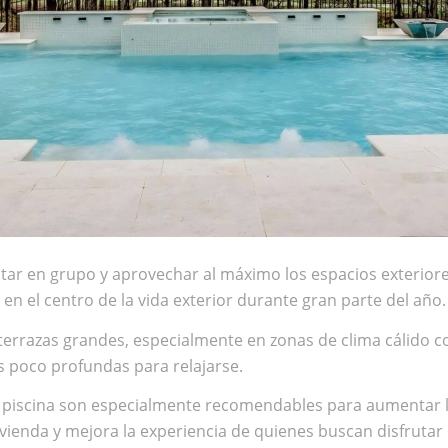
rutar en grupo y aprovechar al máximo los espacios exterio
en el centro de la vida exterior durante gran parte del año.
terrazas grandes, especialmente en zonas de clima cálido co
s poco profundas para relajarse.
la piscina son especialmente recomendables para aumentar l
ivienda y mejora la experiencia de quienes buscan disfrutar 