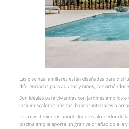
Las piscinas familiares están diseñadas para disf
diferenciadas para adultos y niños, convirtiéndose 
Son ideales para viviendas con jardines amplios o 
incluir escalones anchos, bancos interiores o área
Los revestimientos antideslizantes alrededor de 
piscina amplia aporta un gran valor añadido a la v