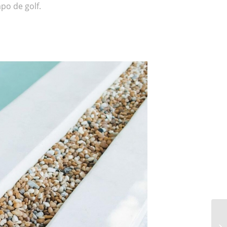
po de golf.
5 