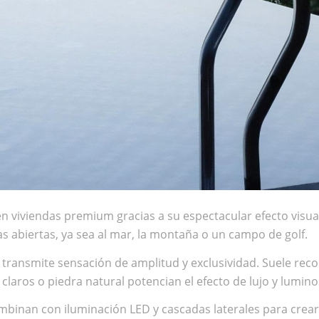
n viviendas premium gracias a su espectacular efecto visual
tas abiertas, ya sea al mar, la montaña o un campo de golf.
 transmite sensación de amplitud y exclusividad. Suele re
claros o piedra natural potencian el efecto de lujo y lumino
binan con iluminación LED y cascadas laterales para crear 