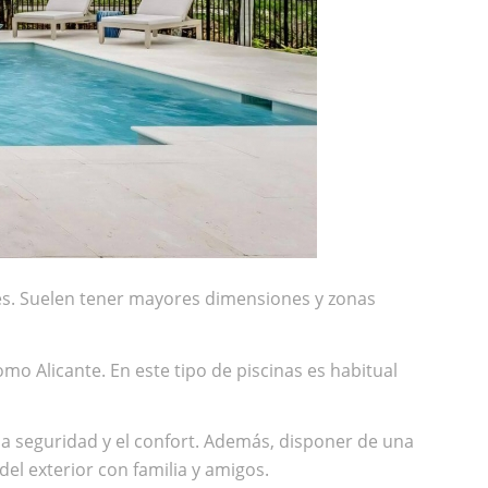
res. Suelen tener mayores dimensiones y zonas
mo Alicante. En este tipo de piscinas es habitual
a seguridad y el confort. Además, disponer de una
del exterior con familia y amigos.