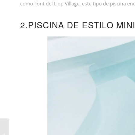
como Font del Llop Village, este tipo de piscina en
2.PISCINA DE ESTILO MIN
TIPS MENTALES PARA JUGAR