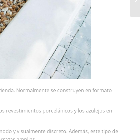
H
 vivienda. Normalmente se construyen en formato
os revestimientos porcelánicos y los azulejos en
ómodo y visualmente discreto. Además, este tipo de
rrazas amplias.