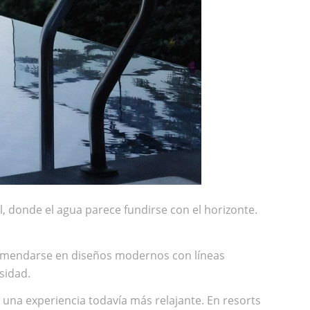
, donde el agua parece fundirse con el horizonte.
comendarse en diseños modernos con líneas
sidad.
una experiencia todavía más relajante. En resorts