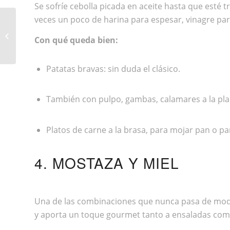
Se sofríe cebolla picada en aceite hasta que esté t
veces un poco de harina para espesar, vinagre par
MATERIALES ECO PARA TU CASA
Con qué queda bien:
ESTE 2025
Patatas bravas: sin duda el clásico.
También con pulpo, gambas, calamares a la pl
Platos de carne a la brasa, para mojar pan o p
4. MOSTAZA Y MIEL
Una de las combinaciones que nunca pasa de moda y
y aporta un toque gourmet tanto a ensaladas como