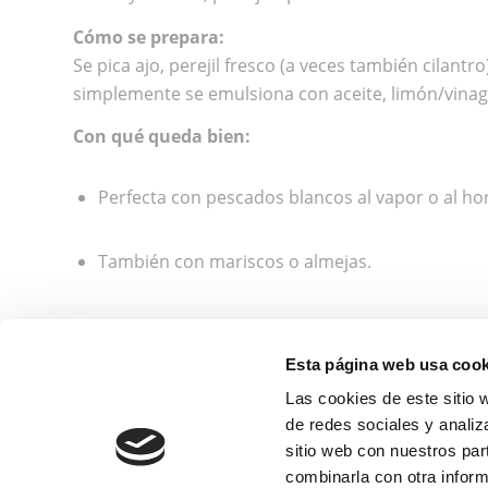
Cómo se prepara:
Se pica ajo, perejil fresco (a veces también cilant
simplemente se emulsiona con aceite, limón/vinagre,
Con qué queda bien:
Perfecta con pescados blancos al vapor o al ho
También con mariscos o almejas.
Incluso con verduras ligeramente cocidas o sal
Esta página web usa cook
Como has visto, estas cinco salsas caseras no sól
Las cookies de este sitio 
trata de complicarse, sino de elegir buenos ingred
de redes sociales y analiz
sitio web con nuestros par
Si prefieres probar en vez de hacer, estás más que
combinarla con otra inform