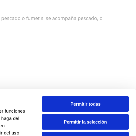
o de pescado o fumet si se acompaña pescado, o
Permitir todas
cualquier plato sencillo en algo memorable. No se
er funciones
co que dan.
 haga del
Permitir la selección
den
ro
restaurante Font Del Llop Terraza
. Allí las
r del uso