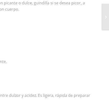
picante o dulce, guindilla si se desea picor, a
con cuerpo.
RY
A
nte.
e dulzor y acidez. Es ligera, rápida de preparar