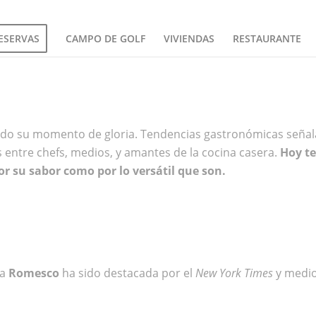
ESERVAS
CAMPO DE GOLF
VIVIENDAS
RESTAURANTE
viendo su momento de gloria. Tendencias gastronómicas seña
s entre chefs, medios, y amantes de la cocina casera.
Hoy te
or su sabor como por lo versátil que son.
sa
Romesco
ha sido destacada por el
New York Times
y medio