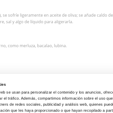
ro), se sofríe ligeramente en aceite de oliva; se añade cald
 sal y algo de líquido para aligerarla.
rno, como merluza, bacalao, lubina.
teadas, para añadir frescor y aroma herbal.
ies
o están de moda, sino que tienen ese poder de transformar 
web se usan para personalizar el contenido y los anuncios, ofrec
ientes, dedicar unos minutos, y disfrutar del sabor auténti
ar el tráfico. Además, compartimos información sobre el uso que
tners de redes sociales, publicidad y análisis web, quienes pue
 invitado/a a venir
a probar salsas y mucho más en nuest
ación que les haya proporcionado o que hayan recopilado a parti