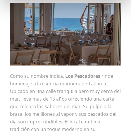
Como su nombre indica,
Los Pescadores
rinde
homenaje a la esencia marinera de Tabarca.
Ubicado en una calle tranquila pero muy cerca del
mar, lleva más de 15 años ofreciendo una carta
que celebra los sabores del mar. Su pulpo a la
brasa, los mejillones al vapor y sus pescados del
día son imprescindibles. El local combina
tradición con un toque moderno en su