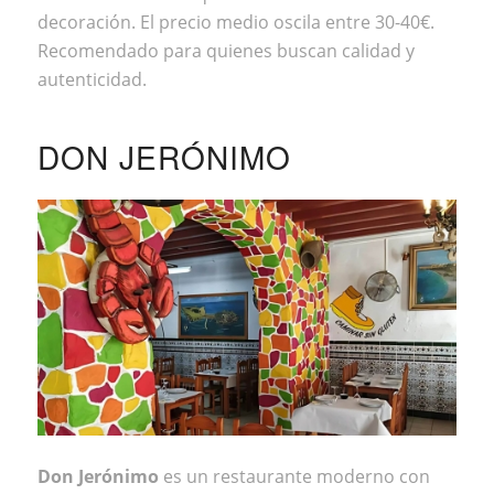
decoración. El precio medio oscila entre 30-40€.
Recomendado para quienes buscan calidad y
autenticidad.
DON JERÓNIMO
Don Jerónimo
es un restaurante moderno con