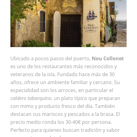
Ubicado a pocos pasos del puerto,
Nou Collonet
es uno de los restaurantes más reconocidos y
veteranos de la isla. Fundado hace más de 30
años, ofrece un ambiente familiar y cercano. Su
especialidad son los arroces, en particular el
caldero tabarquino
, un plato típico que preparan
con mimo y producto fresco del día. También
destacan sus mariscos y pescados a la brasa. El
precio medio ronda los 30-40€ por persona.
Perfecto para quienes buscan tradición y sabor