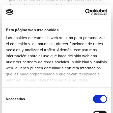
decoración rústica y marinera, su carta se basa en
recetas locales con un toque creativo. Son
famosos por su arroz con bogavante y su
selección de vinos blancos mediterráneos.
Esta página web usa cookies
Abierto desde hace más de dos décadas, es ideal
Las cookies de este sitio web se usan para personalizar
para una comida tranquila frente al mar. El precio
el contenido y los anuncios, ofrecer funciones de redes
medio está entre los 35-45€, dependiendo del
sociales y analizar el tráfico. Además, compartimos
plato principal.
información sobre el uso que haga del sitio web con
nuestros partners de redes sociales, publicidad y análisis
RESTAURANTE GLORIA
web, quienes pueden combinarla con otra información
que les haya proporcionado o que hayan recopilado a
partir del uso que haya hecho de sus servicios.
Selección
Necesarias
de
consentimiento