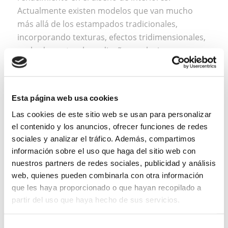
Actualmente existen modelos que van mucho
más allá de los estampados tradicionales,
incorporando texturas, efectos tridimensionales,
acabados naturales y diseños exclusivos que
aportan carácter y profundidad visual a cualquier
espacio.
Una de sus principales ventajas es su capacidad
Esta página web usa cookies
para transformar una estancia de forma
Las cookies de este sitio web se usan para personalizar
inmediata. Puede convertirse en el protagonista
el contenido y los anuncios, ofrecer funciones de redes
de una pared o complementar el resto de la
sociales y analizar el tráfico. Además, compartimos
decoración con elegancia y personalidad.
información sobre el uso que haga del sitio web con
Además, muchos modelos actuales cuentan con
nuestros partners de redes sociales, publicidad y análisis
web, quienes pueden combinarla con otra información
una gran resistencia al desgaste y una excelente
que les haya proporcionado o que hayan recopilado a
durabilidad.
partir del uso que haya hecho de sus servicios.
El papel pintado también permite introducir
elementos decorativos difíciles de conseguir
Selección