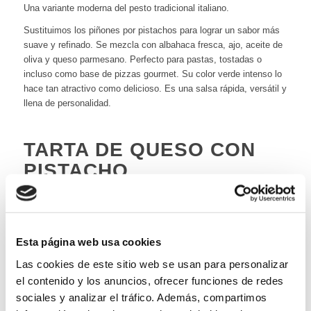
Una variante moderna del pesto tradicional italiano.
Sustituimos los piñones por pistachos para lograr un sabor más
suave y refinado. Se mezcla con albahaca fresca, ajo, aceite de
oliva y queso parmesano. Perfecto para pastas, tostadas o
incluso como base de pizzas gourmet. Su color verde intenso lo
hace tan atractivo como delicioso. Es una salsa rápida, versátil y
llena de personalidad.
TARTA DE QUESO CON
PISTACHO
Una cheesecake diferente, elegante y muy cremosa.
La base se puede hacer con galleta triturada y pistacho molido.
Esta página web usa cookies
El relleno combina queso crema, azúcar y crema de pistacho. Se
Las cookies de este sitio web se usan para personalizar
hornea lentamente para conseguir una textura suave y fundente.
el contenido y los anuncios, ofrecer funciones de redes
Puede decorarse con pistachos picados por encima para un
sociales y analizar el tráfico. Además, compartimos
acabado crujiente. Es un postre perfecto para ocasiones