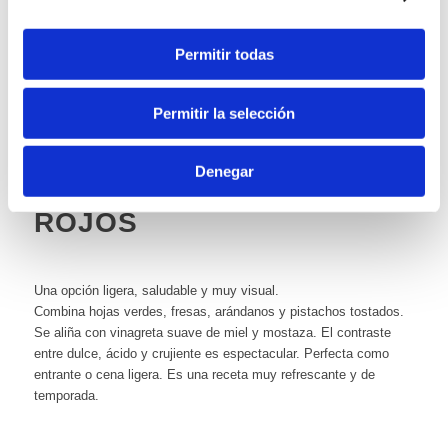
Se prepara con pistachos tostados, azúcar y un poco de aceite
suave. Su textura es similar a la crema de cacao pero más
natural. Es ideal para desayunos, tostadas o repostería casera.
Permitir todas
Se conserva en tarro de cristal durante varios días. Su sabor
intenso la convierte en un básico imprescindible.
Permitir la selección
ENSALADA FRESCA CON
Denegar
PISTACHO Y FRUTOS
ROJOS
Una opción ligera, saludable y muy visual.
Combina hojas verdes, fresas, arándanos y pistachos tostados.
Se aliña con vinagreta suave de miel y mostaza. El contraste
entre dulce, ácido y crujiente es espectacular. Perfecta como
entrante o cena ligera. Es una receta muy refrescante y de
temporada.