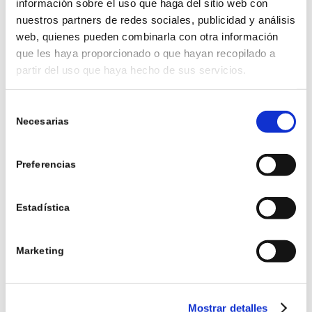
información sobre el uso que haga del sitio web con
especiales.
nuestros partners de redes sociales, publicidad y análisis
web, quienes pueden combinarla con otra información
POLLO CON COSTRA DE
que les haya proporcionado o que hayan recopilado a
PISTACHO
partir del uso que haya hecho de sus servicios.
Selección
Una receta salada con un toque gourmet muy interesante.
Necesarias
de
Las pechugas de pollo se rebozan con pistacho triturado y
consentimiento
especias. Al hornearlas, el pistacho crea una costra crujiente y
sabrosa. Se puede acompañar con verduras asadas o ensalada
Preferencias
fresca. Es una forma original de introducir frutos secos en platos
principales. Ideal para cenas saludables pero llenas de sabor.
Estadística
CREMA DE PISTACHO
Marketing
CASERA
Una crema dulce perfecta para untar o rellenar postres.
Mostrar detalles