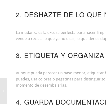
2. DESHAZTE DE LO QUE
La mudanza es la excusa perfecta para hacer limp
vende o recicla lo que ya no usas, lo que tienes d
3. ETIQUETA Y ORGANIZA
Aunque pueda parecer un paso menor, etiquetar bie
puedes, usa colores o pegatinas para distinguir zon
momento de desembalarlas.
HAPPY GILMORE 2: GOLF, RISAS Y
FAMOSOS
4. GUARDA DOCUMENTACI