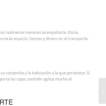
bjetos realmente merecen acompañarte. Dona,
orrarás espacio, tiempo y dinero en el transporte.
u contenido y la habitación a la que pertenece. Si
sporte las cajas, también agiliza mucho el
TO
DE
ARTE