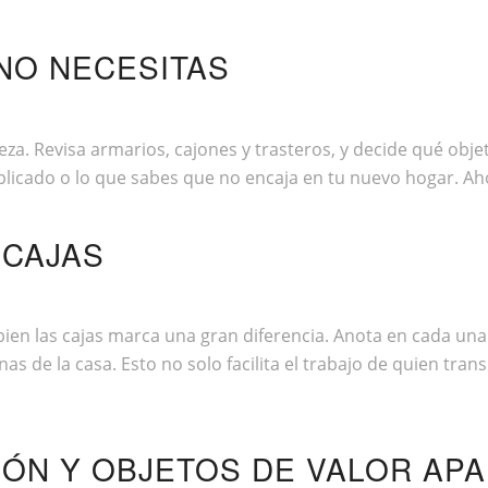
 NO NECESITAS
ieza. Revisa armarios, cajones y trasteros, y decide qué o
uplicado o lo que sabes que no encaja en tu nuevo hogar. Ah
 CAJAS
n las cajas marca una gran diferencia. Anota en cada una s
as de la casa. Esto no solo facilita el trabajo de quien tran
ÓN Y OBJETOS DE VALOR AP