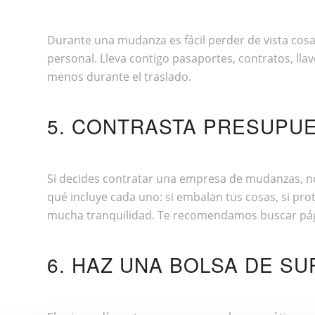
Durante una mudanza es fácil perder de vista cos
personal. Lleva contigo pasaportes, contratos, lla
menos durante el traslado.
5. CONTRASTA PRESUPU
Si decides contratar una empresa de mudanzas, no
qué incluye cada uno: si embalan tus cosas, si pro
mucha tranquilidad. Te recomendamos buscar
pá
6. HAZ UNA BOLSA DE S