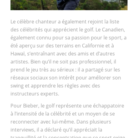
Le célèbre chanteur a également rejoint la liste
des célébrités qui apprécient le golf. Le Canadien,
également connu pour sa passion pour le sport, a
été aperçu sur des terrains en Californie et à
Hawaï, s’entraînant avec des amis et d’autres
artistes. Bien qu’il ne soit pas professionnel, il
prend le jeu très au sérieux : il a partagé sur les
réseaux sociaux son intérêt pour améliorer son
swing et apprendre les règles avec des
instructeurs experts.
Pour Bieber, le golf représente une échappatoire
à l’intensité de la célébrité et un moyen de se
reconnecter avec lui-même. Dans plusieurs
interviews, il a déclaré qu’il appréciait la
tranquillité et la concentration que ce sport exige,