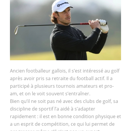
Ancien footballeur gallois, il s’est intéressé au golf
après avoir pris sa retraite du football actif. Il a
participé à plusieurs tournois amateurs et pro-
am, et on le voit souvent s’entraîner.
Bien qu’il ne soit pas né avec des clubs de golf, sa
discipline de sportif l’a aidé à s’adapter
rapidement : il est en bonne condition physique et
a un esprit de compétition, ce qui lui permet de