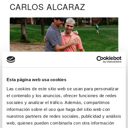
CARLOS ALCARAZ
Esta página web usa cookies
La jeune star du tennis devient également un
Las cookies de este sitio web se usan para personalizar
el contenido y los anuncios, ofrecer funciones de redes
passionné de golf. Son intérêt a commencé
sociales y analizar el tráfico. Además, compartimos
pendant la pandémie, lorsque des entraîneurs et
información sobre el uso que haga del sitio web con
des amis lui ont enseigné les bases du swing.
nuestros partners de redes sociales, publicidad y análisis
Il a déclaré que chaque fois qu’il a des jours de
web, quienes pueden combinarla con otra información