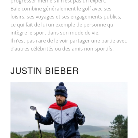
progresser même s’il n’est pas un expert.
Bale combine généralement le golf avec ses
loisirs, ses voyages et ses engagements publics,
ce qui fait de lui un exemple de personne qui
intègre le sport dans son mode de vie.
Il n’est pas rare de le voir partager une partie avec
d’autres célébrités ou des amis non sportifs.
JUSTIN BIEBER