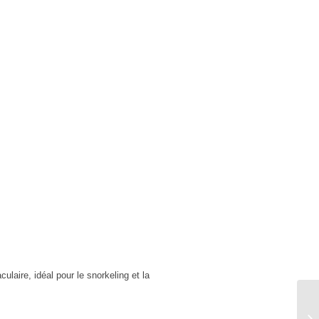
laire, idéal pour le snorkeling et la
D