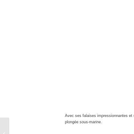
Avec ses falaises impressionnantes et se
plongée sous-marine.
LES 5 PLATS LES PLUS ANCIENS