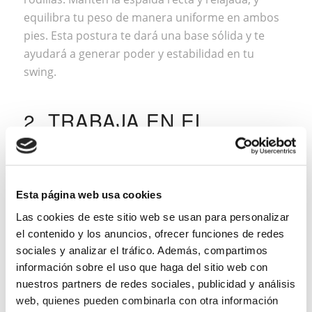
equilibra tu peso de manera uniforme en ambos
pies. Esta postura te dará una base sólida y te
ayudará a generar poder y estabilidad en tu
swing.
2. TRABAJA EN EL
BACKSWING Y EL
FOLLOW-THROUGH
El backswing es el movimiento inicial del swing,
Esta página web usa cookies
mientras que el follow-through es el movimiento
Las cookies de este sitio web se usan para personalizar
de seguimiento después de golpear la pelota.
el contenido y los anuncios, ofrecer funciones de redes
Ambos son cruciales para un swing efectivo.
sociales y analizar el tráfico. Además, compartimos
Practica llevar el palo hacia atrás de manera
información sobre el uso que haga del sitio web con
suave y controlada durante el backswing, y
nuestros partners de redes sociales, publicidad y análisis
asegúrate de completar el follow-through de
web, quienes pueden combinarla con otra información